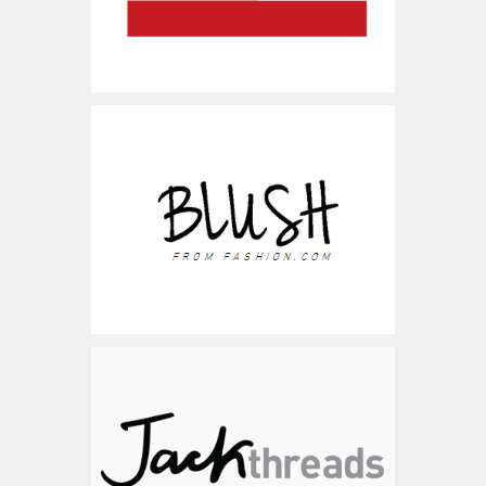
www.blushfromfashion.com
ישראל
www.jackthreads.com
ארה"ב