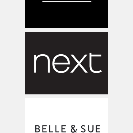
www.next.co.uk
בריטניה
www.belleandsue.co.il
ישראל