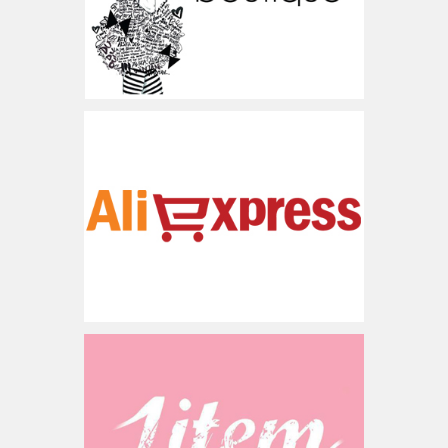
www.aliexpress.com
סין
www.1item.co.il
ישראל