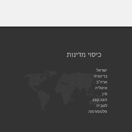
ישראל
בריטניה
ארה"ב
איטליה
סין
הונג קונג
לטביה
פלטפורמה