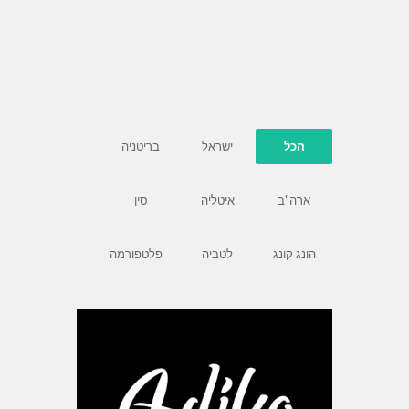
הכל
ישראל
בריטניה
ארה"ב
איטליה
סין
הונג קונג
לטביה
פלטפורמה
www.adikastyle.com
ישראל