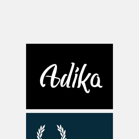
www.adikastyle.com
ישראל
www.fredperry.com