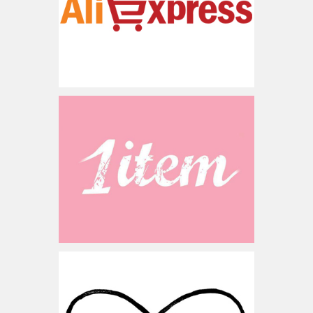
סין
www.1item.co.il
ישראל
www.rockglam.co.il