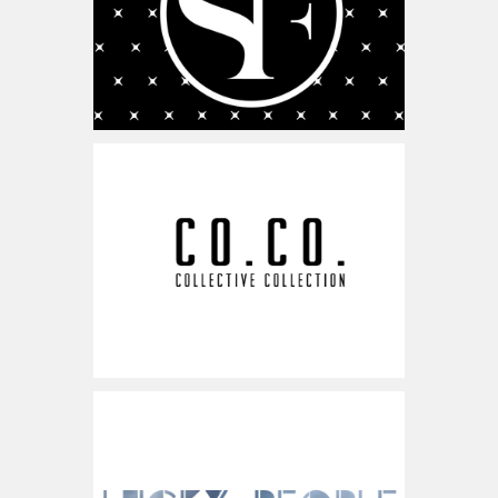
www.collectivecollection.com
ישראל
www.luckypeople.co.il
ישראל